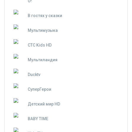
О!
В гостях у сказки
Мультимузыка
СТС Kids HD
Мультиландия
Ducktv
СуперГерои
Детский мир HD
BABY TIME