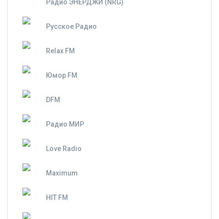
Радио ЭНЕРДЖИ (NRG)
Русское Радио
Relax FM
Юмор FM
DFM
Радио МИР
Love Radio
Maximum
HIT FM