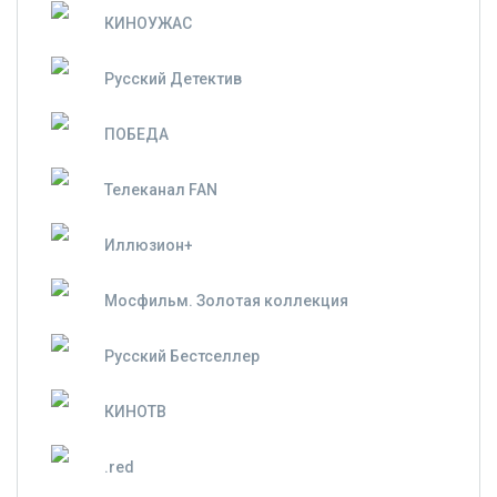
КИНОУЖАС
Русский Детектив
ПОБЕДА
Телеканал FAN
Иллюзион+
Мосфильм. Золотая коллекция
Русский Бестселлер
КИНОТВ
.red