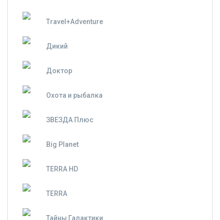
Travel+Adventure
Дикий
Доктор
Охота и рыбалка
ЗВЕЗДА Плюс
Big Planet
TERRA HD
TERRA
Тайны Галактики