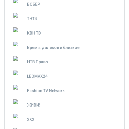
БОБЁР
ТНТ4
КВН ТВ
Время: далекое и близкое
НТВ Право
LEOMAX24
Fashion TV Network
ЖИВИ!
2Х2