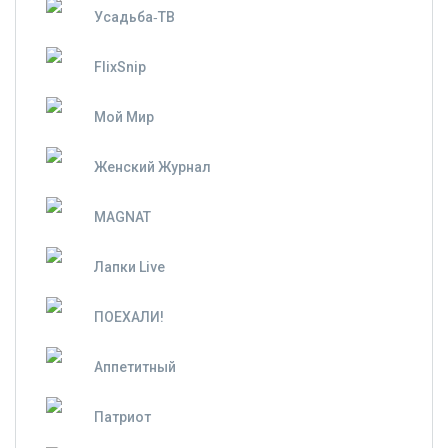
Усадьба‑ТВ
FlixSnip
Мой Мир
Женский Журнал
MAGNAT
Лапки Live
ПОЕХАЛИ!
Аппетитный
Патриот