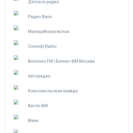
Детское радио
Радио Ваня
Милицейская волна
Comedy Radio
Business FM | Бизнес ФМ Москва
Авторадио
Комсомольская правда
Вести ФМ
Маяк