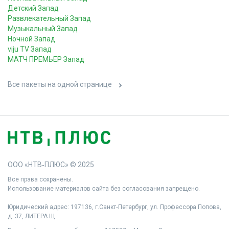
Детский Запад
Развлекательный Запад
Музыкальный Запад
Ночной Запад
viju TV Запад
МАТЧ ПРЕМЬЕР Запад
Все пакеты на одной странице
ООО «НТВ‑ПЛЮС» © 2025
Все права сохранены.
Использование материалов сайта без согласования запрещено.
Юридический адрес: 197136, г.Санкт‑Петербург, ул. Профессора Попова,
д. 37, ЛИТЕРА Щ