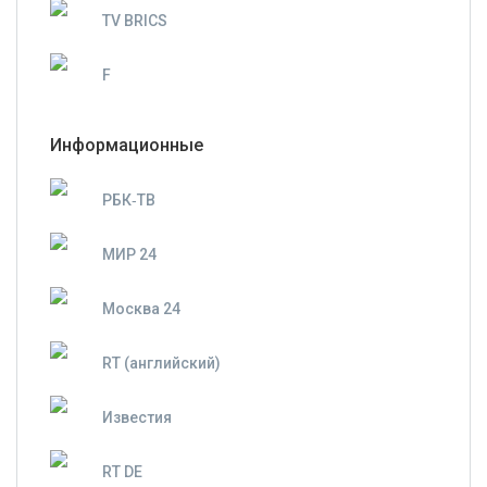
TV BRICS
F
Информационные
РБК‑ТВ
МИР 24
Москва 24
RT (английский)
Известия
RT DE