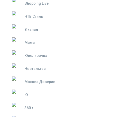
Shopping Live
НТВ Стиль
8 канал
Мама
Ювелирочка
Ностальгия
Москва Доверие
Ю
360.ru