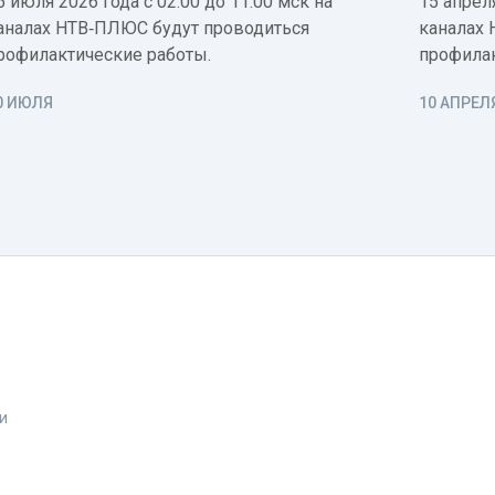
5 июля 2026 года с 02:00 до 11:00 мск на
15 апреля
аналах НТВ‑ПЛЮС будут проводиться
каналах 
рофилактические работы.
профилак
0 ИЮЛЯ
10 АПРЕЛ
и