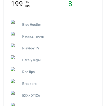
199
8
РУБ
МЕС
Blue Hustler
Русская ночь
Playboy TV
Barely legal
Red lips
Brazzers
EXXXOTICA