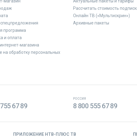
т-магазин
Актуальные пакеты и тарифы
родаж
Рассчитать стоимость подписк
вата
Онлайн ТВ («Мультискрин»)
 спецпредложения
Архивные пакеты
я программа
а и оплата
интернет-магазина
е на обработку персональных
РОССИЯ
 755 67 89
8 800 555 67 89
ПРИЛОЖЕНИЕ НТВ-ПЛЮС ТВ
П