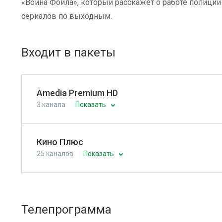
«Война Фойла», который расскажет о работе полици
сериалов по выходным.
Входит в пакеты
Amedia Premium HD
3 канала
Показать
Кино Плюс
25 каналов
Показать
Телепрограмма