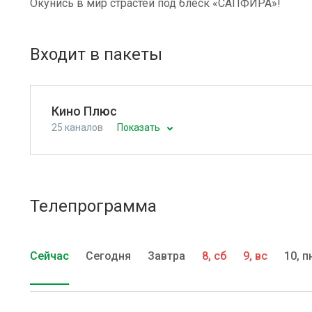
Окунись в мир страстей под блеск «САПФИРА»!
Входит в пакеты
Кино Плюс
25 каналов
Показать
Телепрограмма
Сейчас
Сегодня
Завтра
8, сб
9, вс
10, п