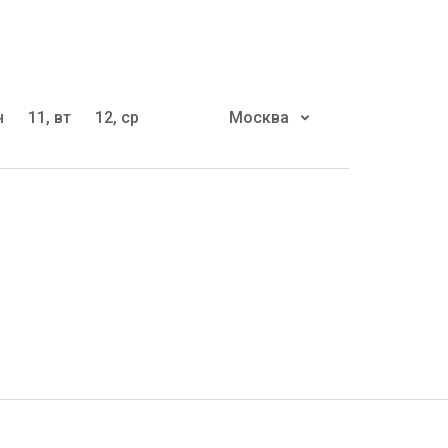
н
11, вт
12, ср
Москва