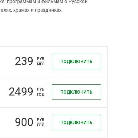
ике: программам и фильмам о Русской
лях, храмах и праздниках.
239
РУБ
ПОДКЛЮЧИТЬ
МЕС
2499
РУБ
ПОДКЛЮЧИТЬ
ГОД
900
РУБ
ПОДКЛЮЧИТЬ
ГОД