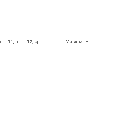
н
11, вт
12, ср
Москва