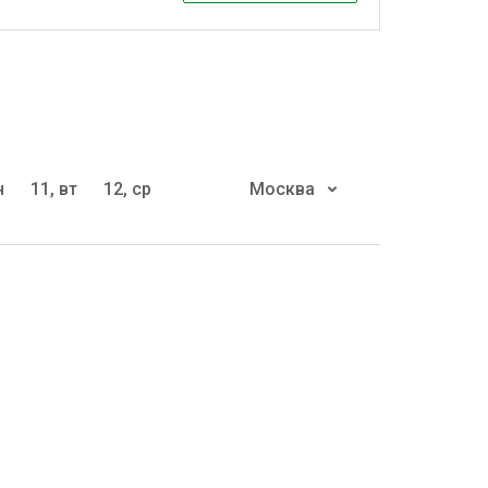
н
11, вт
12, ср
Москва