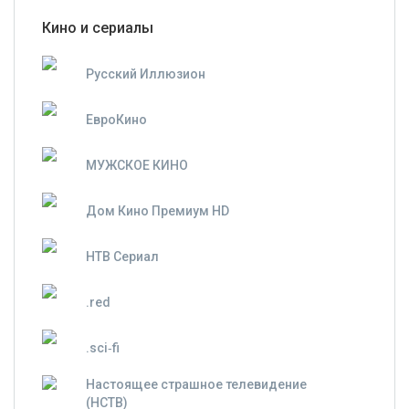
Кино и сериалы
Русский Иллюзион
ЕвроКино
МУЖСКОЕ КИНО
Дом Кино Премиум HD
НТВ Сериал
.red
.sci‑fi
Настоящее страшное телевидение
(НСТВ)