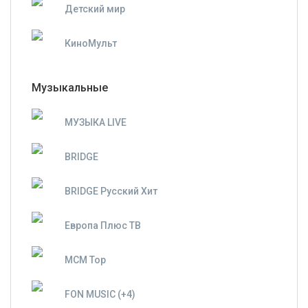
Детский мир
КиноМульт
Музыкальные
МУЗЫКА LIVE
BRIDGE
BRIDGE Русский Хит
Европа Плюс ТВ
MCM Top
FON MUSIC (+4)