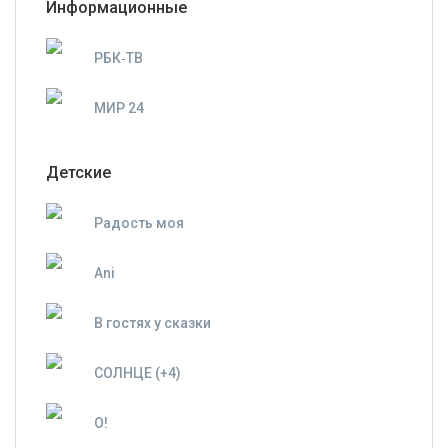
Информационные
РБК‑ТВ
МИР 24
Детские
Радость моя
Ani
В гостях у сказки
СОЛНЦЕ (+4)
О!