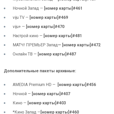
Ночной Запад —
[номер карты]#461
viju TV —
[номер карты]#469
viju+ —
[номер карты]#470
Настрой кино —
[номер карты]#481
МАТЧ! ПРЕМЬЕР Запад
— [номер карты]#472
Онлайн ТВ —
[номер карты]#487
Дополнительные пакеты архивные:
AMEDIA Premium HD —
[
номер
карты
]#456
Ночной —
[номер карты]#407
Кино —
[номер карты]#403
*Кино Запад —
[номер карты]#460