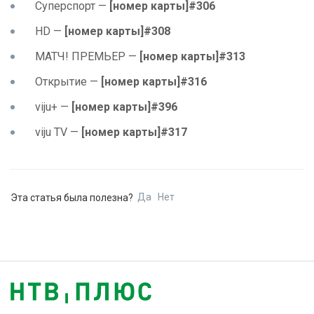
Суперспорт —
[номер карты]#306
HD —
[номер карты]#308
МАТЧ! ПРЕМЬЕР —
[номер карты]#313
Открытие —
[номер карты]#316
viju+ —
[номер карты]#396
viju TV —
[номер карты]#317
Да
Нет
Эта статья была полезна?