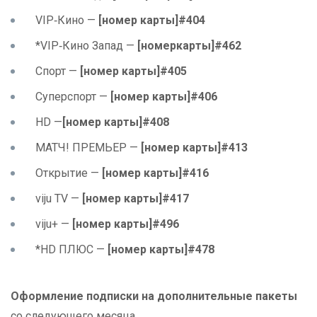
VIP‑Кино —
[номер карты]#404
*VIP‑Кино Запад —
[номеркарты]#462
Спорт —
[номер карты]#405
Суперспорт —
[номер карты]#406
HD —
[номер карты]#408
МАТЧ! ПРЕМЬЕР —
[номер карты]#413
Открытие —
[номер карты]#416
viju TV —
[номер карты]#417
viju+ —
[номер карты]#496
*HD ПЛЮС —
[номер карты]#478
Оформление подписки на дополнительные пакеты
со следующего месяца