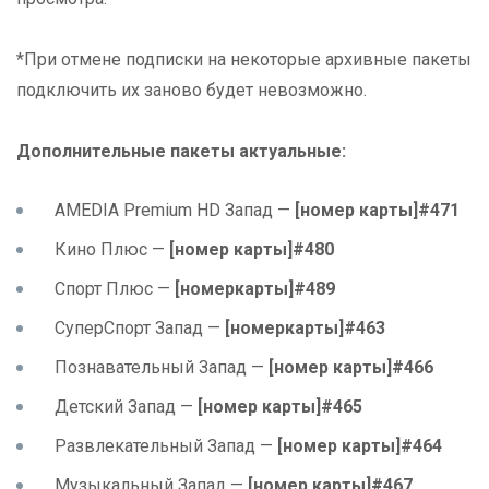
*При отмене подписки на некоторые архивные пакеты
подключить их заново будет невозможно.
Дополнительные пакеты актуальные:
AMEDIA Premium HD Запад —
[номер карты]#471
Кино Плюс —
[номер карты]#480
Спорт Плюс —
[номеркарты]#489
СуперСпорт Запад —
[номеркарты]#463
Познавательный Запад —
[номер карты]#466
Детский Запад —
[номер карты]#465
Развлекательный Запад —
[номер карты]#464
Музыкальный Запад —
[номер карты]#467