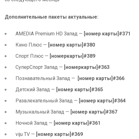
Дополнительные пакеты актуальные:
AMEDIA Premium HD Запад —
[номер карты]#371
Кино Плюс —
[номер карты]#380
Спорт Плюс —
[номеркарты]#389
СуперСпорт Запад —
[номеркарты]#363
Познавательный Запад —
[номер карты]#366
Детский Запад —
[номер карты]#365
Развлекательный Запад —
[номер карты]#364
Музыкальный Запад —
[номер карты]#367
Ночной Запад —
[номер карты]#361
viju TV —
[номер карты]#369