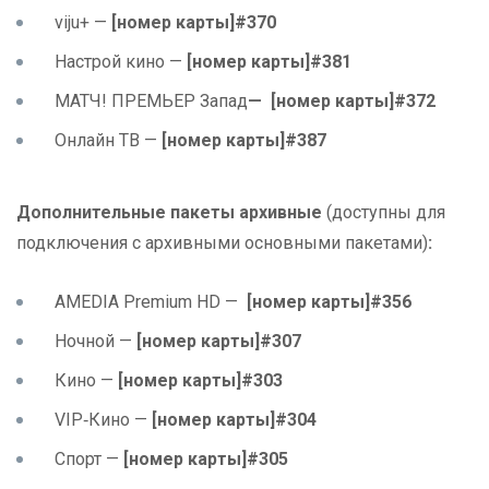
viju+ —
[номер карты]#370
Настрой кино —
[номер карты]#381
МАТЧ! ПРЕМЬЕР Запад
— [номер карты]#372
Онлайн ТВ —
[номер карты]#387
Дополнительные пакеты архивные
(доступны для
подключения с архивными основными пакетами)
:
AMEDIA Premium HD —
[
номер
карты
]#356
Ночной —
[номер карты]#307
Кино —
[номер карты]#303
VIP‑Кино —
[номер карты]#304
Спорт —
[номер карты]#305