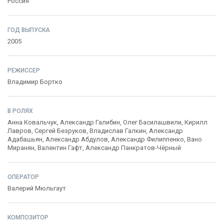
Россия
ГОД ВЫПУСКА
2005
РЕЖИССЕР
Владимир Бортко
В РОЛЯХ
Анна Ковальчук
,
Александр Галибин
,
Олег Басилашвили
,
Кирилл
Лавров
,
Сергей Безруков
,
Владислав Галкин
,
Александр
Адабашьян
,
Александр Абдулов
,
Александр Филиппенко
,
Вано
Миранян
,
Валентин Гафт
,
Александр Панкратов-Чёрный
ОПЕРАТОР
Валерий Мюльгаут
КОМПОЗИТОР