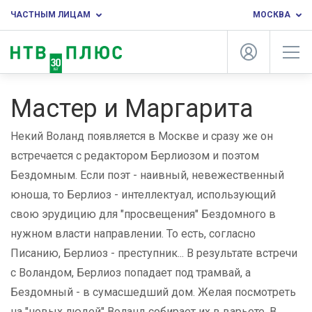
ЧАСТНЫМ ЛИЦАМ
МОСКВА
Мастер и Маргарита
Некий Воланд появляется в Москве и сразу же он
встречается с редактором Берлиозом и поэтом
Бездомным. Если поэт - наивный, невежественный
юноша, то Берлиоз - интеллектуал, использующий
свою эрудицию для "просвещения" Бездомного в
нужном власти направлении. То есть, согласно
Писанию, Берлиоз - преступник... В результате встречи
с Воландом, Берлиоз попадает под трамвай, а
Бездомный - в сумасшедший дом. Желая посмотреть
на "новых людей" Воланд собирает их в варьете. В