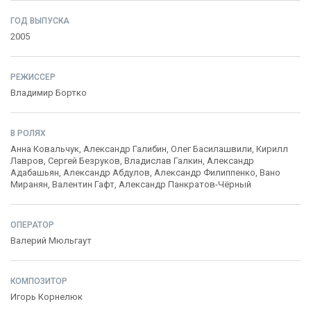
ГОД ВЫПУСКА
2005
РЕЖИССЕР
Владимир Бортко
В РОЛЯХ
Анна Ковальчук
,
Александр Галибин
,
Олег Басилашвили
,
Кирилл
Лавров
,
Сергей Безруков
,
Владислав Галкин
,
Александр
Адабашьян
,
Александр Абдулов
,
Александр Филиппенко
,
Вано
Миранян
,
Валентин Гафт
,
Александр Панкратов-Чёрный
ОПЕРАТОР
Валерий Мюльгаут
КОМПОЗИТОР
Игорь Корнелюк