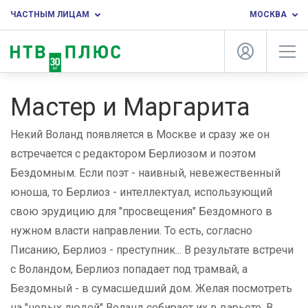
ЧАСТНЫМ ЛИЦАМ
МОСКВА
Мастер и Маргарита
Некий Воланд появляется в Москве и сразу же он
встречается с редактором Берлиозом и поэтом
Бездомным. Если поэт - наивный, невежественный
юноша, то Берлиоз - интеллектуал, использующий
свою эрудицию для "просвещения" Бездомного в
нужном власти направлении. То есть, согласно
Писанию, Берлиоз - преступник... В результате встречи
с Воландом, Берлиоз попадает под трамвай, а
Бездомный - в сумасшедший дом. Желая посмотреть
на "новых людей" Воланд собирает их в варьете. В