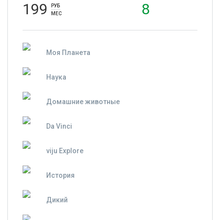
199
8
РУБ
МЕС
Моя Планета
Наука
Домашние животные
Da Vinci
viju Explore
История
Дикий