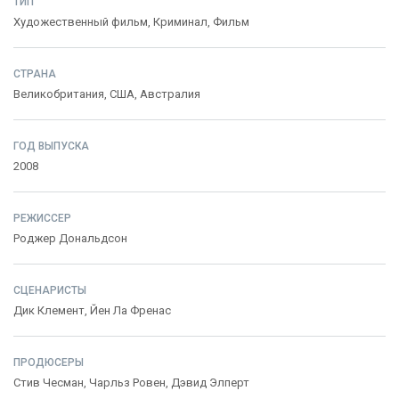
ТИП
Художественный фильм,
Криминал
,
Фильм
СТРАНА
Великобритания
,
США
,
Австралия
ГОД ВЫПУСКА
2008
РЕЖИССЕР
Роджер Дональдсон
СЦЕНАРИСТЫ
Дик Клемент
,
Йен Ла Френас
ПРОДЮСЕРЫ
Стив Чесман
,
Чарльз Ровен
,
Дэвид Элперт