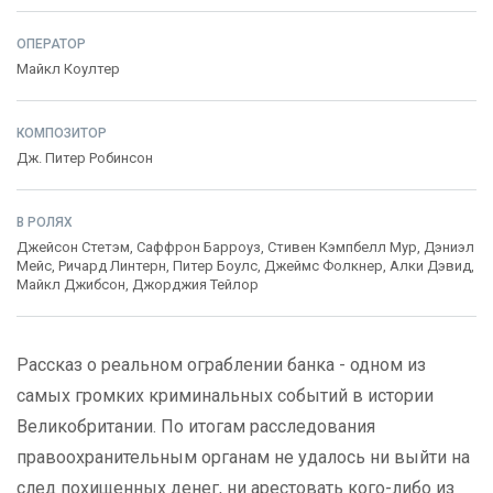
ОПЕРАТОР
Майкл Коултер
КОМПОЗИТОР
Дж. Питер Робинсон
В РОЛЯХ
Джейсон Стетэм
,
Саффрон Барроуз
,
Стивен Кэмпбелл Мур
,
Дэниэл
Мейс
,
Ричард Линтерн
,
Питер Боулс
,
Джеймс Фолкнер
,
Алки Дэвид
,
Майкл Джибсон
,
Джорджия Тейлор
Рассказ о реальном ограблении банка - одном из
самых громких криминальных событий в истории
Великобритании. По итогам расследования
правоохранительным органам не удалось ни выйти на
след похищенных денег, ни арестовать кого-либо из