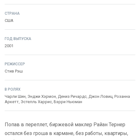
СТРАНА
США
ГОД ВЫПУСКА
2001
РЕЖИССЕР
Стив Рэш
В РОЛЯХ
Чарли Шин
,
Энджи Хэрмон
,
Дениз Ричардс
,
Джон Ловиц
,
Розанна
Аркетт
,
Эстелль Харрис
,
Бэрри Ньюман
Попав в переплет, биржевой маклер Райан Тернер
остался без гроша в кармане, без работы, квартиры,