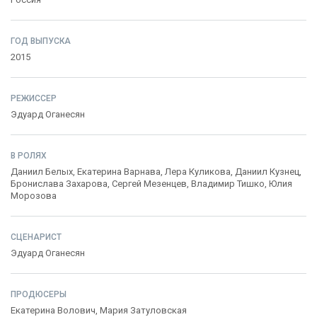
ГОД ВЫПУСКА
2015
РЕЖИССЕР
Эдуард Оганесян
В РОЛЯХ
Даниил Белых
,
Екатерина Варнава
,
Лера Куликова
,
Даниил Кузнец
,
Бронислава Захарова
,
Сергей Мезенцев
,
Владимир Тишко
,
Юлия
Морозова
СЦЕНАРИСТ
Эдуард Оганесян
ПРОДЮСЕРЫ
Екатерина Волович
,
Мария Затуловская