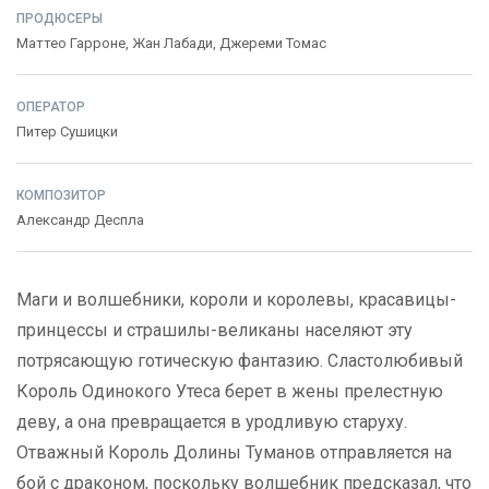
ПРОДЮСЕРЫ
Маттео Гарроне
,
Жан Лабади
,
Джереми Томас
ОПЕРАТОР
Питер Сушицки
КОМПОЗИТОР
Александр Деспла
Маги и волшебники, короли и королевы, красавицы-
принцессы и страшилы-великаны населяют эту
потрясающую готическую фантазию. Сластолюбивый
Король Одинокого Утеса берет в жены прелестную
деву, а она превращается в уродливую старуху.
Отважный Король Долины Туманов отправляется на
бой с драконом, поскольку волшебник предсказал, что