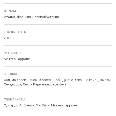
СТРАНА
Италия
,
Франция
,
Великобритания
ГОД ВЫПУСКА
2015
РЕЖИССЕР
Маттео Гарроне
В РОЛЯХ
Сальма Хайек
,
Венсан Кассель
,
Тоби Джонс
,
Джон Си Рэйли
,
Ширли
Хендерсон
,
Хейли Кармайкл
,
Бебе Кейв
СЦЕНАРИСТЫ
Эдоардо Албинати
,
Уго Кити
,
Маттео Гарроне