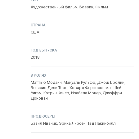
ТИП
Художественный фильм,
Боевик
,
Фильм
СТРАНА
США
ГОД ВЫПУСКА
2018
В РОЛЯХ
Мэттью Модайн
,
Мануэль Рульфо
,
Джош Бролин
,
Бенисио Дель Торо
,
Ховард Фергюсон мл.
,
Шей
Уигэм
,
Кэтрин Кинер
,
Изабела Монер
,
Джеффри
Донован
ПРОДЮСЕРЫ
Бэзил Иваник
,
Эрика Лирсен
,
Тэд Лакинбилл