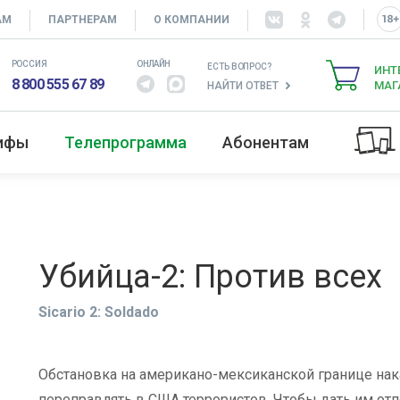
АМ
ПАРТНЕРАМ
О КОМПАНИИ
РОССИЯ
ОНЛАЙН
ЕСТЬ ВОПРОС?
ИНТ
8 800 555 67 89
МАГ
НАЙТИ ОТВЕТ
рифы
Телепрограмма
Абонентам
Убийца-2: Против всех
Sicario 2: Soldado
Обстановка на американо-мексиканской границе нака
переправлять в США террористов. Чтобы дать им отп