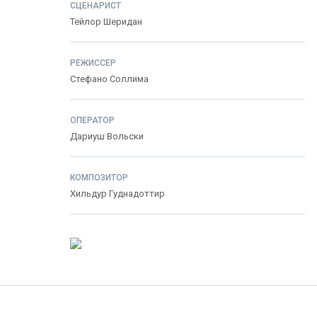
СЦЕНАРИСТ
Тейлор Шеридан
РЕЖИССЕР
Стефано Соллима
ОПЕРАТОР
Дариуш Вольски
КОМПОЗИТОР
Хильдур Гуднадоттир