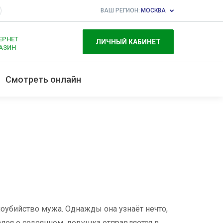
ВАШ РЕГИОН:
МОСКВА
ЕРНЕТ
ЛИЧНЫЙ КАБИНЕТ
АЗИН
Смотреть онлайн
убийство мужа. Однажды она узнаёт нечто,
жалея о содеянном, девушка отправляется в