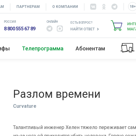
АМ
ПАРТНЕРАМ
О КОМПАНИИ
РОССИЯ
ОНЛАЙН
ЕСТЬ ВОПРОС?
ИНТ
8 800 555 67 89
МАГ
НАЙТИ ОТВЕТ
рифы
Телепрограмма
Абонентам
Разлом времени
Curvature
Талантливый инженер Хелен тяжело переживает само
из-за чего ей приходится убить человека. Горячо со