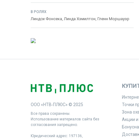
В РОЛЯХ
Линдси Фонсека
,
Линда Хэмилтон
,
Гленн Моршауэр
КУПИ
Интерне
ООО «НТВ‑ПЛЮС» © 2025
Точки п
Зона ох
Все права сохранены.
Использование материалов сайта без
Акции и
согласования запрещено.
Бонусна
Доставк
Юридический адрес: 197136,