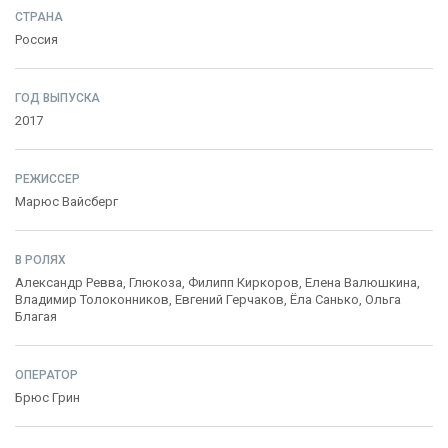
СТРАНА
Россия
ГОД ВЫПУСКА
2017
РЕЖИССЕР
Марюс Вайсберг
В РОЛЯХ
Александр Ревва
,
Глюкоза
,
Филипп Киркоров
,
Елена Валюшкина
,
Владимир Толоконников
,
Евгений Герчаков
,
Ёла Санько
,
Ольга
Благая
ОПЕРАТОР
Брюс Грин