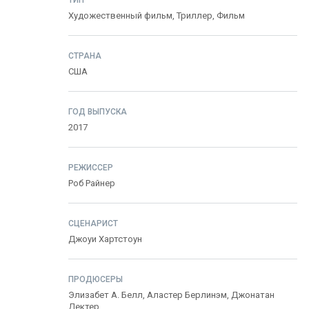
ТИП
Художественный фильм,
Триллер
,
Фильм
СТРАНА
США
ГОД ВЫПУСКА
2017
РЕЖИССЕР
Роб Райнер
СЦЕНАРИСТ
Джоуи Хартстоун
ПРОДЮСЕРЫ
Элизабет А. Белл
,
Аластер Берлинэм
,
Джонатан
Дектер