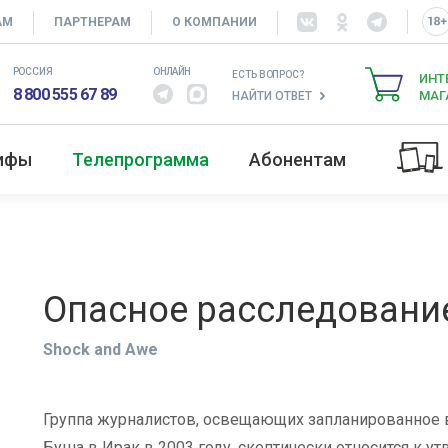
АМ
ПАРТНЕРАМ
О КОМПАНИИ
РОССИЯ
ОНЛАЙН
ЕСТЬ ВОПРОС?
ИНТ
8 800 555 67 89
МАГ
НАЙТИ ОТВЕТ
рифы
Телепрограмма
Абонентам
Опасное расследовани
Shock and Awe
Группа журналистов, освещающих запланированное
Буша в Ирак в 2003 году, скептически относится к у