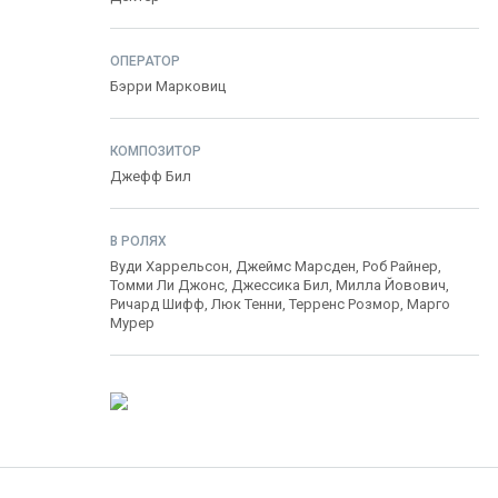
ОПЕРАТОР
Бэрри Марковиц
КОМПОЗИТОР
Джефф Бил
В РОЛЯХ
Вуди Харрельсон
,
Джеймс Марсден
,
Роб Райнер
,
Томми Ли Джонс
,
Джессика Бил
,
Милла Йовович
,
Ричард Шифф
,
Люк Тенни
,
Терренс Розмор
,
Марго
Мурер