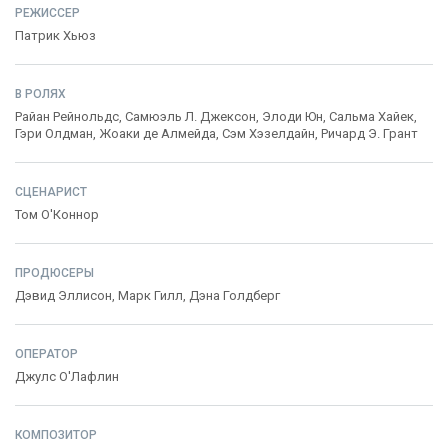
РЕЖИССЕР
Патрик Хьюз
В РОЛЯХ
Райан Рейнольдс
,
Самюэль Л. Джексон
,
Элоди Юн
,
Сальма Хайек
,
Гэри Олдман
,
Жоаки де Алмейда
,
Сэм Хэзелдайн
,
Ричард Э. Грант
СЦЕНАРИСТ
Том О'Коннор
ПРОДЮСЕРЫ
Дэвид Эллисон
,
Марк Гилл
,
Дэна Голдберг
ОПЕРАТОР
Джулс О'Лафлин
КОМПОЗИТОР