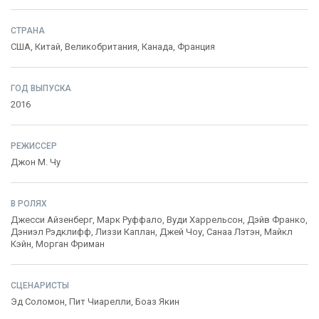
СТРАНА
США
,
Китай
,
Великобритания
,
Канада
,
Франция
ГОД ВЫПУСКА
2016
РЕЖИССЕР
Джон М. Чу
В РОЛЯХ
Джесси Айзенберг
,
Марк Руффало
,
Вуди Харрельсон
,
Дэйв Франко
,
Дэниэл Рэдклифф
,
Лиззи Каплан
,
Джей Чоу
,
Санаа Лэтэн
,
Майкл
Кэйн
,
Морган Фриман
СЦЕНАРИСТЫ
Эд Соломон
,
Пит Чиарелли
,
Боаз Якин