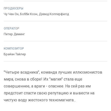
ПРОДЮСЕРЫ
Чу Чен Он
,
Бобби Коэн
,
Дэвид Копперфилд
ОПЕРАТОР
Питер Диминг
КОМПОЗИТОР
Брайан Тайлер
"Четыре всадника", команда лучших иллюзионистов
мира, снова в сборе! Их "магия" стала еще
совершеннее, а враги - опаснее. На сей раз им
предстоит спасти свою репутацию и вывести на
чистую воду жестокого техномагната...