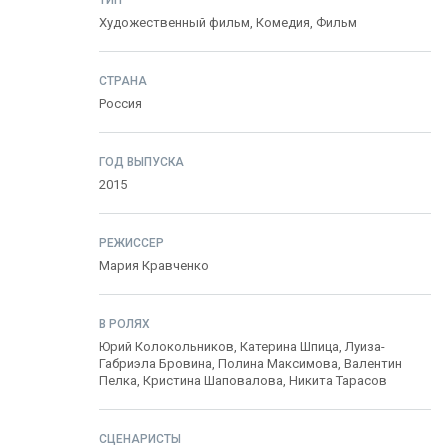
ТИП
Художественный фильм,
Комедия
,
Фильм
СТРАНА
Россия
ГОД ВЫПУСКА
2015
РЕЖИССЕР
Мария Кравченко
В РОЛЯХ
Юрий Колокольников
,
Катерина Шпица
,
Луиза-
Габриэла Бровина
,
Полина Максимова
,
Валентин
Пелка
,
Кристина Шаповалова
,
Никита Тарасов
СЦЕНАРИСТЫ