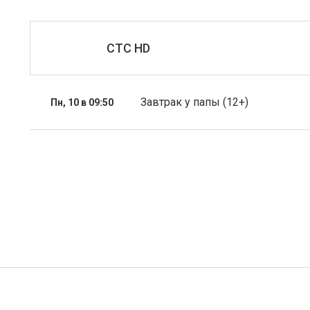
СТС HD
Завтрак у папы (12+)
Пн, 10 в 09:50