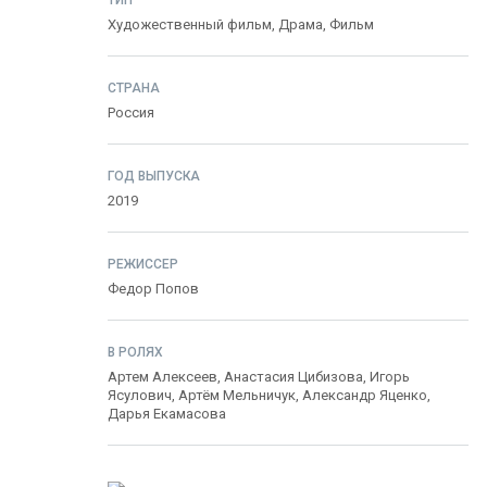
ТИП
Художественный фильм,
Драма
,
Фильм
СТРАНА
Россия
ГОД ВЫПУСКА
2019
РЕЖИССЕР
Федор Попов
В РОЛЯХ
Артем Алексеев
,
Анастасия Цибизова
,
Игорь
Ясулович
,
Артём Мельничук
,
Александр Яценко
,
Дарья Екамасова