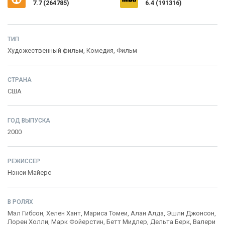
7.7
(
264785
)
6.4 (191316)
ТИП
Художественный фильм,
Комедия
,
Фильм
СТРАНА
США
ГОД ВЫПУСКА
2000
РЕЖИССЕР
Нэнси Майерс
В РОЛЯХ
Мэл Гибсон
,
Хелен Хант
,
Мариса Томеи
,
Алан Алда
,
Эшли Джонсон
,
Лорен Холли
,
Марк Фойерстин
,
Бетт Мидлер
,
Дельта Берк
,
Валери