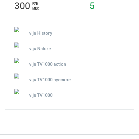
300
5
РУБ
МЕС
viju History
viju Nature
viju TV1000 action
viju TV1000 русское
viju TV1000