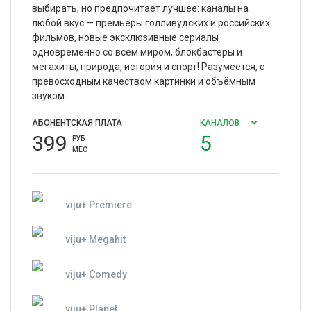
выбирать, но предпочитает лучшее: каналы на
любой вкус — премьеры голливудских и российских
фильмов, новые эксклюзивные сериалы
одновременно со всем миром, блокбастеры и
мегахиты, природа, история и спорт! Разумеется, с
превосходным качеством картинки и объёмным
звуком.
АБОНЕНТСКАЯ ПЛАТА
КАНАЛОВ
399
5
РУБ
МЕС
viju+ Premiere
viju+ Megahit
viju+ Comedy
viju+ Planet