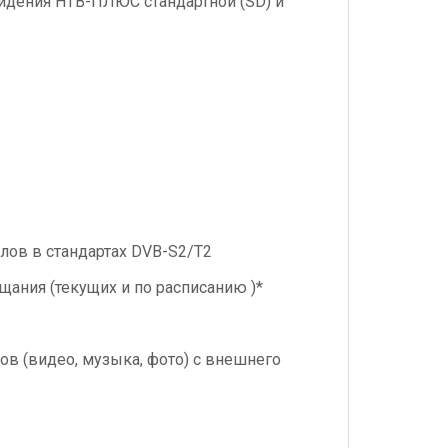
видения НТВ-ПЛЮС стандартной (SD) и
лов в стандартах DVB-S2/T2
щания (текущих и по расписанию )*
в (видео, музыка, фото) с внешнего