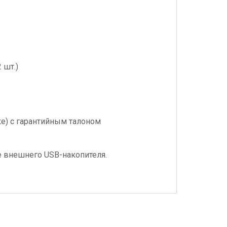
 шт.)
ке) с гарантийным талоном
е внешнего
USB
-накопителя.