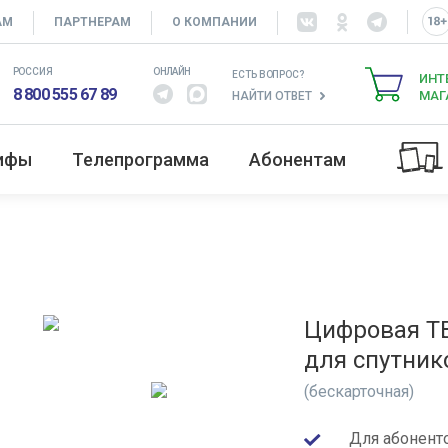
АМ
ПАРТНЕРАМ
О КОМПАНИИ
РОССИЯ
ОНЛАЙН
ЕСТЬ ВОПРОС?
ИНТ
8 800 555 67 89
МАГ
НАЙТИ ОТВЕТ
рифы
Телепрограмма
Абонентам
Цифровая ТВ
для спутник
(бескарточная)
Для абонент