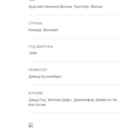
ТИП
Художественный фильм,
Триллер
,
Фильм
СТРАНА
Канада
,
Франция
ГОД ВЫПУСКА
1999
РЕЖИССЕР
Дэвид Кроненберг
В РОЛЯХ
Джуд Лоу
,
Уиллем Дефо
,
Дженнифер Джейсон Ли
,
Иэн Холм