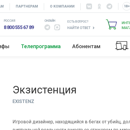
АМ
ПАРТНЕРАМ
О КОМПАНИИ
РОССИЯ
ОНЛАЙН
ЕСТЬ ВОПРОС?
ИНТ
8 800 555 67 89
МАГ
НАЙТИ ОТВЕТ
рифы
Телепрограмма
Абонентам
Экзистенция
EXISTENZ
Игровой дизайнер, находящийся в бегах от убийц, д
виртуальной реальности вместе со стажером по марк