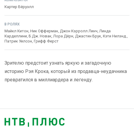
КОМПОЗИТОР
Картер Бёруэлл
В РОЛЯХ
Майкл Китон
,
Ник Офферман
,
Джон Кэрролл Линч
,
Линда
Карделлини
,
Б.Дж. Новак
,
Лора Дёрн
,
Джастин Брук
,
Кэти Нилэнд.
,
Патрик Уилсон
,
Грифф Ферст
Зрителю предстоит узнать яркую и загадочную
историю Рэя Крока, который из продавца-неудачника
превратился в миллиардера и легенду.