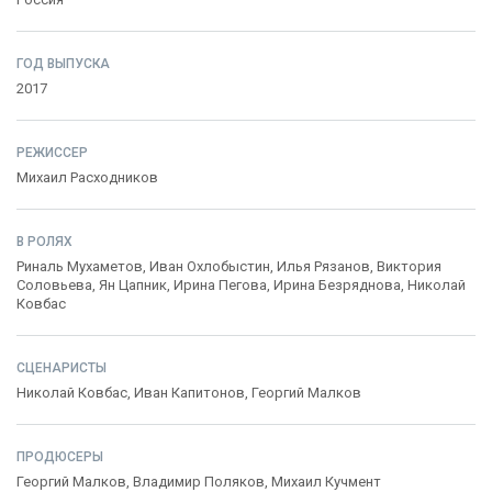
ГОД ВЫПУСКА
2017
РЕЖИССЕР
Михаил Расходников
В РОЛЯХ
Риналь Мухаметов
,
Иван Охлобыстин
,
Илья Рязанов
,
Виктория
Соловьева
,
Ян Цапник
,
Ирина Пегова
,
Ирина Безряднова
,
Николай
Ковбас
СЦЕНАРИСТЫ
Николай Ковбас
,
Иван Капитонов
,
Георгий Малков
ПРОДЮСЕРЫ
Георгий Малков
,
Владимир Поляков
,
Михаил Кучмент