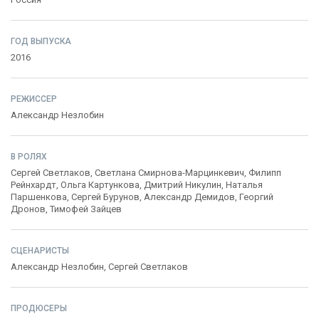
ГОД ВЫПУСКА
2016
РЕЖИССЕР
Александр Незлобин
В РОЛЯХ
Сергей Светлаков
,
Светлана Смирнова-Марцинкевич
,
Филипп
Рейнхардт
,
Ольга Картункова
,
Дмитрий Никулин
,
Наталья
Паршенкова
,
Сергей Бурунов
,
Александр Демидов
,
Георгий
Дронов
,
Тимофей Зайцев
СЦЕНАРИСТЫ
Александр Незлобин
,
Сергей Светлаков
ПРОДЮСЕРЫ