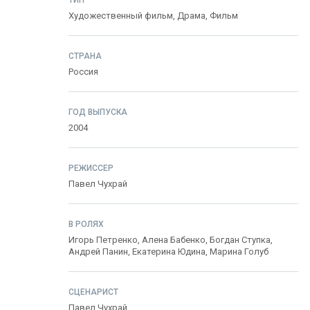
ТИП
Художественный фильм,
Драма
,
Фильм
СТРАНА
Россия
ГОД ВЫПУСКА
2004
РЕЖИССЕР
Павел Чухрай
В РОЛЯХ
Игорь Петренко
,
Алена Бабенко
,
Богдан Ступка
,
Андрей Панин
,
Екатерина Юдина
,
Марина Голуб
СЦЕНАРИСТ
Павел Чухрай