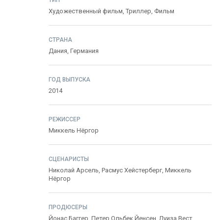
ТИП
Художественный фильм,
Триллер
,
Фильм
СТРАНА
Дания
,
Германия
ГОД ВЫПУСКА
2014
РЕЖИССЕР
Миккель Нёргор
СЦЕНАРИСТЫ
Николай Арсель
,
Расмус Хейстерберг
,
Миккель
Нёргор
ПРОДЮСЕРЫ
Йонас Баггер
,
Петер Ольбек Йенсен
,
Луиза Вест