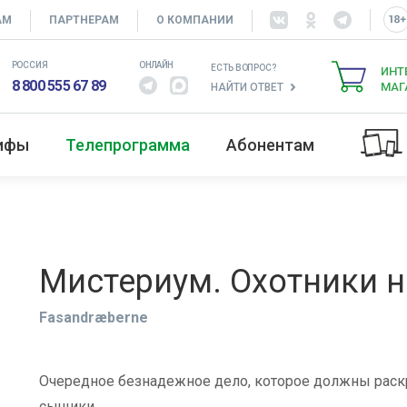
АМ
ПАРТНЕРАМ
О КОМПАНИИ
РОССИЯ
ОНЛАЙН
ЕСТЬ ВОПРОС?
ИНТ
8 800 555 67 89
МАГ
НАЙТИ ОТВЕТ
рифы
Телепрограмма
Абонентам
Мистериум. Охотники 
Fasandræberne
Очередное безнадежное дело, которое должны раск
сыщики.