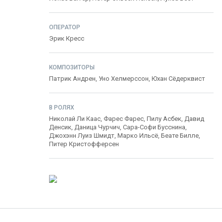
ОПЕРАТОР
Эрик Кресс
КОМПОЗИТОРЫ
Патрик Андрен
,
Уно Хелмерссон
,
Юхан Сёдерквист
В РОЛЯХ
Николай Ли Каас
,
Фарес Фарес
,
Пилу Асбек
,
Давид
Денсик
,
Даница Чурчич
,
Сара-Софи Бусснина
,
Джохэнн Луиз Шмидт
,
Марко Ильсё
,
Беате Билле
,
Питер Кристофферсен