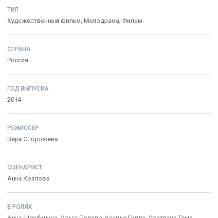
ТИП
Художественный фильм,
Мелодрама
,
Фильм
СТРАНА
Россия
ГОД ВЫПУСКА
2014
РЕЖИССЕР
Вера Сторожева
СЦЕНАРИСТ
Анна Козлова
В РОЛЯХ
Анна Щербинина
,
Ольга Попова
,
Ксавье Галле
,
Светлана Тома
,