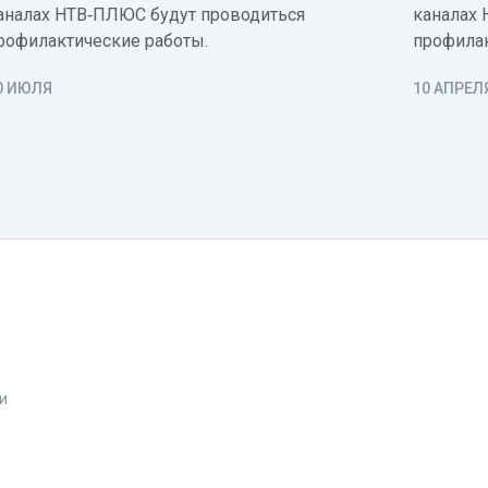
аналах НТВ‑ПЛЮС будут проводиться
каналах 
рофилактические работы.
профилак
0 ИЮЛЯ
10 АПРЕЛ
и