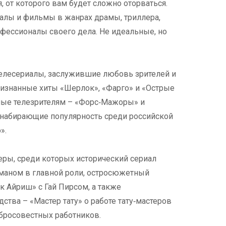
, от которого вам будет сложно оторваться.
риалы и фильмы в жанрах драмы, триллера,
офессионалы своего дела. Не идеальные, но
телесериалы, заслужившие любовь зрителей и
ризнанные хиты «Шерлок», «Фарго» и «Острые
ные телезрителям – «Форс‑Мажоры» и
 набирающие популярность среди российской
».
ы, среди которых исторический сериал
маном в главной роли, остросюжетный
к Айриш» с Гай Пирсом, а также
тва – «Мастер тату» о работе тату‑мастеров
обросовестных работников.