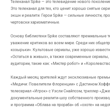
Телеканал Spike — это телевидение нового поколения
Это телеканал для тех, кто ценит хорошо снятые се
экшн и реалити. Герои Spike — сильные личности, пр
чертовски харизматичные.
Основу библиотеки Spike составляют премиальные 
уважение критиков во всем мире. Среди них общеп
козырьки». Культовые сериалы, уже хорошо извест
«Остаться в живых», а также современные сериалы,
аудитории, такие как: «Мистер робот» и «Королевство
Каждый месяц зрителей ждут эксклюзивные премьер
«Медичи: Повелители Флоренции» с Дастином Хофф
телесериал «Игрок» с Уэсли Снайпсом, триллер «Дже
документальные реалити‑шоу собственного производс
и программа «Облава на прораба» об «охоте» на нед