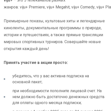
viju+
– это 5 телеканалов разных
жанров:
viju
+
Premiere
,
viju
+
Megahit
,
viju
+
Comedy
,
viju
+
Pla
Премьерные показы, культовые хиты и легендарные
киноленты, документальные программы о природе,
истории и путешествиях, а также прямые трансляции
мировых спортивных турниров. Совершайте новые
открытия каждый день!
Принять участие в акции просто:
убедитесь, что у вас активна подписка на
основной пакет;
при необходимости пополните лицевой счет. На
нем должно быть достаточно денежных средств
для оплаты одного месяца подписки;