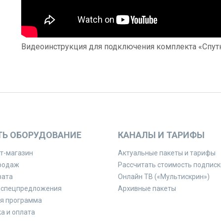
Видеоинструкция для подключения комплекта «Спут
ТЬ ОБОРУДОВАНИЕ
КАНАЛЫ И ТАРИФЫ
т-магазин
Актуальные пакеты и тарифы
родаж
Рассчитать стоимость подписк
вата
Онлайн ТВ («Мультискрин»)
 спецпредложения
Архивные пакеты
я программа
а и оплата