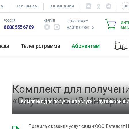
АМ
ПАРТНЕРАМ
О КОМПАНИИ
РОССИЯ
ОНЛАЙН
ЕСТЬ ВОПРОС?
ИНТ
8 800 555 67 89
МАГ
НАЙТИ ОТВЕТ
рифы
Телепрограмма
Абонентам
Комплект для получени
«Спутниковый Интерне
Комплект для получения услуги "Спутниковый И
Правила оказания услуг связи ООО Евтелсат 